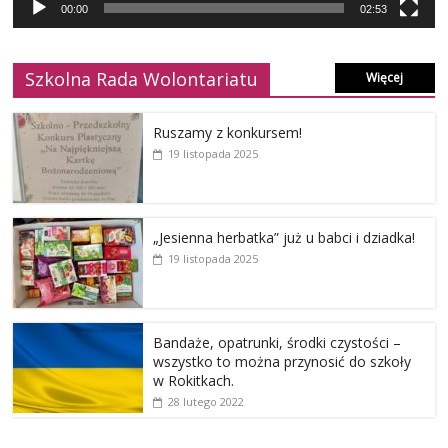
00:00
02:53
Szkolna Rada Wolontariatu
Więcej
Ruszamy z konkursem!
19 listopada 2025
„Jesienna herbatka” już u babci i dziadka!
19 listopada 2025
Bandaże, opatrunki, środki czystości –
wszystko to można przynosić do szkoły
w Rokitkach.
28 lutego 2022