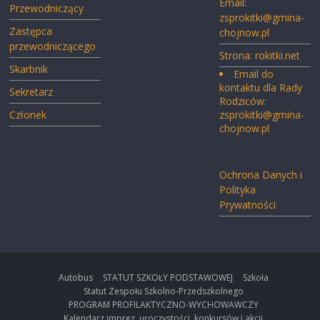
Email:
Przewodniczący
zsprokitki@gmina-
Zastępca
chojnow.pl
przewodniczącego
Strona:
rokitki.net
Skarbnik
Email do
kontaktu dla Rady
Sekretarz
Rodziców:
Członek
zsprokitki@gmina-
chojnow.pl
Ochrona Danych i
Polityka
Prywatności
Autobus
STATUT SZKOŁY PODSTAWOWEJ
Szkoła
Statut Zespołu Szkolno-Przedszkolnego
PROGRAM PROFILAKTYCZNO-WYCHOWAWCZY
Kalendarz imprez, uroczystości, konkursów i akcji