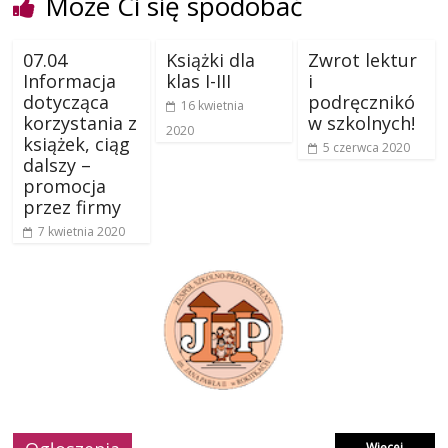
Może Ci się spodobać
07.04
Książki dla
Zwrot lektur
Informacja
klas I-III
i
dotycząca
podręcznikó
16 kwietnia
korzystania z
w szkolnych!
2020
książek, ciąg
5 czerwca 2020
dalszy –
promocja
przez firmy
7 kwietnia 2020
Więcej