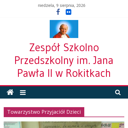
Skip
niedziela, 9 sierpnia, 2026
to
content
Zespół Szkolno
Przedszkolny im. Jana
Pawła II w Rokitkach
Towarzystwo Przyjaciół Dzieci