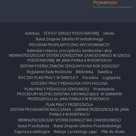
Prywatności
Autobus
STATUT SZKOŁY PODSTAWOWEJ
Szkoła
Statut Zespołu Szkolno-Przedszkolnego
PROGRAM PROFILAKTYCZNO-WYCHOWAWCZY
Kalendarz imprez, uroczystości, konkursów i akcji
WEWNĄTRZSZKOLNY SYSTEM DORADZTWA ZAWODOWEGO W SZKOLE
PODSTAWOWEJ IM. JANA PAWŁA II W ROKITKACH
ZESTAW PODRĘCZNIKÓW SZKOLNYCH NA ROK 2026/2027
Regulamin Rady Rodziców
Biblioteka
Świetlica
ROCZNY PLAN PRACY W ŚWIETLICY
Poradnia
Logopeda
GODZINY PRACY PEDAGOGA I PSYCHOLOGA
PLAN PRACY PEDAGOGA SZKOLNEGO
Przedszkole
PROCEDURY BEZPIECZEŃSTWA OBOWIĄZUJĄCE W GMINNYM
PRZEDSZKOLU im. JANA PAWŁA II W ROKITKACH
PLAN PRACY PRZEDSZKOLA
ZESTAW PROGRAMÓW NAUCZANIA – GMINNE PRZEDSZKOLE IM. JANA
PAWŁA II W ROKITKACH
WEWNĄTRZSZKOLNY SYSTEM DORADZTWA ZAWODOWEGO
Statut Przedszkola
Statut Zespołu Szkolno-Przedszkolnego
Zajęcia pozalekcyjne
Relacje z przebiegu zajęć
Pliki do druku