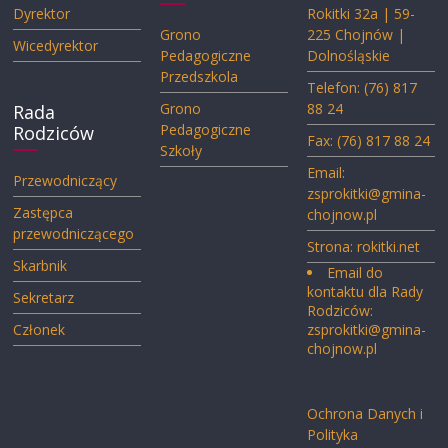
Dyrektor
Rokitki 32a | 59-
Grono
225 Chojnów |
Wicedyrektor
Pedagogiczne
Dolnośląskie
Przedszkola
Telefon: (76) 817
Grono
88 24
Rada
Pedagogiczne
Rodziców
Fax: (76) 817 88 24
Szkoły
Email:
Przewodniczący
zsprokitki@gmina-
Zastępca
chojnow.pl
przewodniczącego
Strona:
rokitki.net
Skarbnik
Email do
kontaktu dla Rady
Sekretarz
Rodziców:
Członek
zsprokitki@gmina-
chojnow.pl
Ochrona Danych i
Polityka