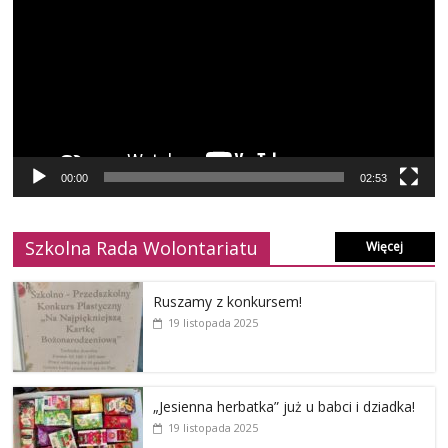
00:00
02:53
Szkolna Rada Wolontariatu
Więcej
Ruszamy z konkursem!
19 listopada 2025
„Jesienna herbatka” już u babci i dziadka!
19 listopada 2025