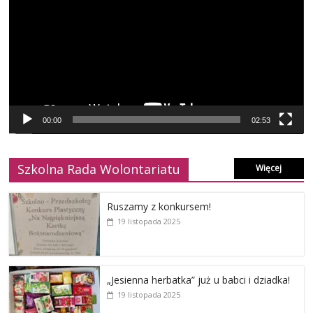
00:00
02:53
Szkolna Rada Wolontariatu
Więcej
Ruszamy z konkursem!
19 listopada 2025
„Jesienna herbatka” już u babci i dziadka!
19 listopada 2025