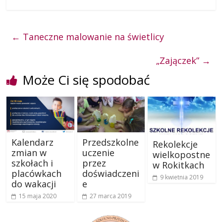
←
Taneczne malowanie na świetlicy
„Zajączek”
→
Może Ci się spodobać
Kalendarz
Przedszkolne
Rekolekcje
zmian w
uczenie
wielkopostne
szkołach i
przez
w Rokitkach
placówkach
doświadczeni
9 kwietnia 2019
do wakacji
e
15 maja 2020
27 marca 2019