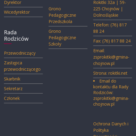
Dyrektor
Rokitki 32a | 59-
Grono
225 Chojnów |
Wicedyrektor
Pedagogiczne
Dolnośląskie
Przedszkola
Telefon: (76) 817
Grono
88 24
Rada
Pedagogiczne
Rodziców
Fax: (76) 817 88 24
Szkoły
Email:
Przewodniczący
zsprokitki@gmina-
Zastępca
chojnow.pl
przewodniczącego
Strona:
rokitki.net
Skarbnik
Email do
kontaktu dla Rady
Sekretarz
Rodziców:
Członek
zsprokitki@gmina-
chojnow.pl
Ochrona Danych i
Polityka