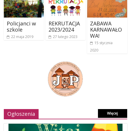
Policjanci w
REKRUTACJA
ZABAWA
szkole
2023/2024
KARNAWAŁO
WA!
22 maja 2019
27 lutego 2023
15 stycznia
2020
Ogłoszenia
Więcej