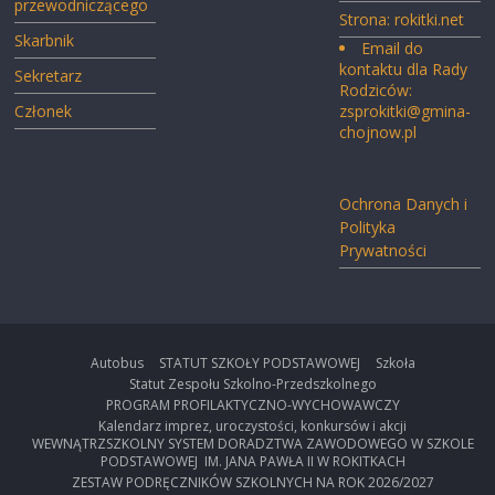
przewodniczącego
Strona:
rokitki.net
Skarbnik
Email do
kontaktu dla Rady
Sekretarz
Rodziców:
Członek
zsprokitki@gmina-
chojnow.pl
Ochrona Danych i
Polityka
Prywatności
Autobus
STATUT SZKOŁY PODSTAWOWEJ
Szkoła
Statut Zespołu Szkolno-Przedszkolnego
PROGRAM PROFILAKTYCZNO-WYCHOWAWCZY
Kalendarz imprez, uroczystości, konkursów i akcji
WEWNĄTRZSZKOLNY SYSTEM DORADZTWA ZAWODOWEGO W SZKOLE
PODSTAWOWEJ IM. JANA PAWŁA II W ROKITKACH
ZESTAW PODRĘCZNIKÓW SZKOLNYCH NA ROK 2026/2027