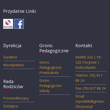
Przydatne Linki
Dyrekcja
Grono
Kontakt
Pedagogiczne
Dyrektor
Rokitki 32a | 59-
Grono
225 Chojnów |
Wicedyrektor
Pedagogiczne
Dolnośląskie
Przedszkola
Telefon: (76) 817
Grono
88 24
Rada
Pedagogiczne
Rodziców
Fax: (76) 817 88 24
Szkoły
Email:
Przewodniczący
zsprokitki@gmina-
Zastępca
chojnow.pl