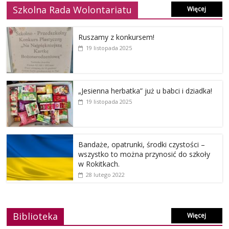
Szkolna Rada Wolontariatu
Więcej
Ruszamy z konkursem!
19 listopada 2025
„Jesienna herbatka” już u babci i dziadka!
19 listopada 2025
Bandaże, opatrunki, środki czystości –
wszystko to można przynosić do szkoły
w Rokitkach.
28 lutego 2022
Biblioteka
Więcej