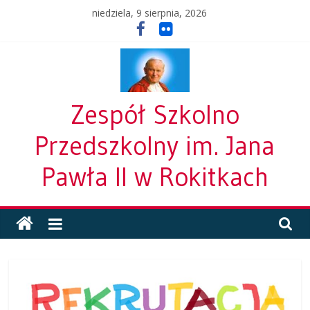
Skip
niedziela, 9 sierpnia, 2026
to
content
Zespół Szkolno
Przedszkolny im. Jana
Pawła II w Rokitkach