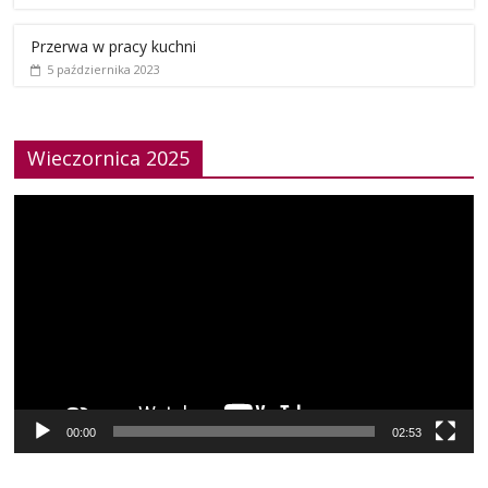
Przerwa w pracy kuchni
5 października 2023
Wieczornica 2025
Odtwarzacz
video
00:00
02:53