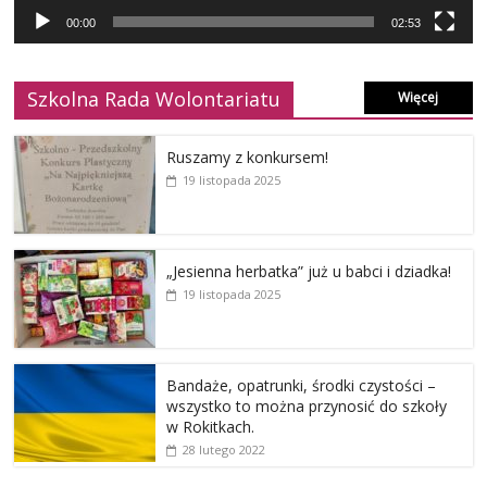
00:00
02:53
Szkolna Rada Wolontariatu
Więcej
Ruszamy z konkursem!
19 listopada 2025
„Jesienna herbatka” już u babci i dziadka!
19 listopada 2025
Bandaże, opatrunki, środki czystości –
wszystko to można przynosić do szkoły
w Rokitkach.
28 lutego 2022