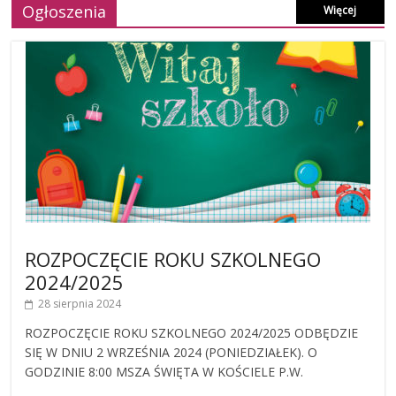
Ogłoszenia
Więcej
ROZPOCZĘCIE ROKU SZKOLNEGO
2024/2025
28 sierpnia 2024
ROZPOCZĘCIE ROKU SZKOLNEGO 2024/2025 ODBĘDZIE
SIĘ W DNIU 2 WRZEŚNIA 2024 (PONIEDZIAŁEK). O
GODZINIE 8:00 MSZA ŚWIĘTA W KOŚCIELE P.W.