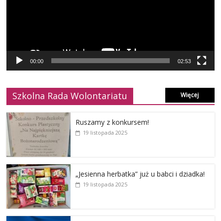
00:00
02:53
Szkolna Rada Wolontariatu
Więcej
Ruszamy z konkursem!
19 listopada 2025
„Jesienna herbatka” już u babci i dziadka!
19 listopada 2025