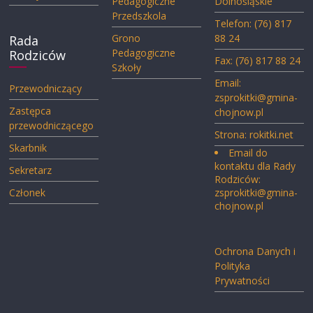
Pedagogiczne
Dolnośląskie
Przedszkola
Telefon: (76) 817
Grono
88 24
Rada
Pedagogiczne
Rodziców
Fax: (76) 817 88 24
Szkoły
Email:
Przewodniczący
zsprokitki@gmina-
Zastępca
chojnow.pl
przewodniczącego
Strona:
rokitki.net
Skarbnik
Email do
kontaktu dla Rady
Sekretarz
Rodziców:
Członek
zsprokitki@gmina-
chojnow.pl
Ochrona Danych i
Polityka
Prywatności