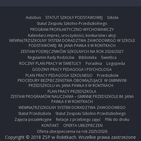
Autobus
STATUT SZKOŁY PODSTAWOWEJ
Szkoła
Statut Zespołu Szkolno-Przedszkolnego
PROGRAM PROFILAKTYCZNO-WYCHOWAWCZY
Kalendarz imprez, uroczystości, konkursów i akcji
WEWNĄTRZSZKOLNY SYSTEM DORADZTWA ZAWODOWEGO W SZKOLE
PODSTAWOWEJ IM. JANA PAWŁA II W ROKITKACH
ZESTAW PODRĘCZNIKÓW SZKOLNYCH NA ROK 2026/2027
Regulamin Rady Rodziców
Biblioteka
Świetlica
ROCZNY PLAN PRACY W ŚWIETLICY
Poradnia
Logopeda
GODZINY PRACY PEDAGOGA I PSYCHOLOGA
PLAN PRACY PEDAGOGA SZKOLNEGO
Przedszkole
PROCEDURY BEZPIECZEŃSTWA OBOWIĄZUJĄCE W GMINNYM
PRZEDSZKOLU im. JANA PAWŁA II W ROKITKACH
PLAN PRACY PRZEDSZKOLA
ZESTAW PROGRAMÓW NAUCZANIA – GMINNE PRZEDSZKOLE IM. JANA
PAWŁA II W ROKITKACH
WEWNĄTRZSZKOLNY SYSTEM DORADZTWA ZAWODOWEGO
Statut Przedszkola
Statut Zespołu Szkolno-Przedszkolnego
Zajęcia pozalekcyjne
Relacje z przebiegu zajęć
Pliki do druku
KONTAKT
OFERTA UBEZPIECZEŃ
Oferta ubezpieczenia na rok 2025/2026
Copyright © 2018 ZSP w Rokitkach. Wszelkie prawa zastrzeżone