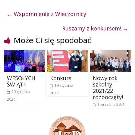
←
Wspomnienie z Wieczornicy
Ruszamy z konkursem!
→
Może Ci się spodobać
WESOŁYCH
Konkurs
Nowy rok
ŚWIĄT!
szkolny
19 stycznia
2021/22
20 grudnia
2019
rozpoczęty!
2024
1 września 2021