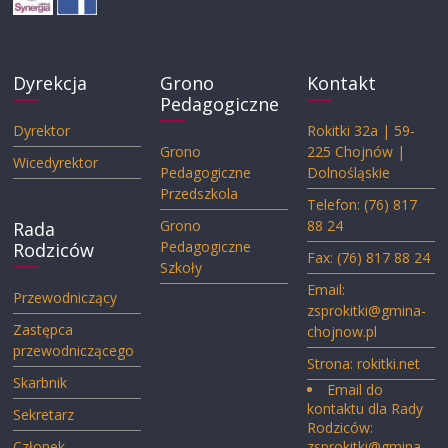
Dyrekcja
Grono
Kontakt
Pedagogiczne
Dyrektor
Rokitki 32a | 59-
Grono
225 Chojnów |
Wicedyrektor
Pedagogiczne
Dolnośląskie
Przedszkola
Telefon: (76) 817
Grono
88 24
Rada
Pedagogiczne
Rodziców
Fax: (76) 817 88 24
Szkoły
Email:
Przewodniczący
zsprokitki@gmina-
Zastępca
chojnow.pl
przewodniczącego
Strona:
rokitki.net
Skarbnik
Email do
kontaktu dla Rady
Sekretarz
Rodziców:
Członek
zsprokitki@gmina-