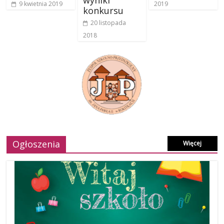
9 kwietnia 2019
2019
konkursu
20 listopada
2018
Ogłoszenia
Więcej