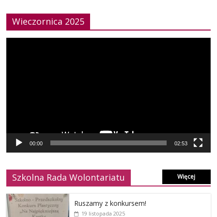
Wieczornica 2025
Odtwarzacz
video
00:00
02:53
Szkolna Rada Wolontariatu
Więcej
Ruszamy z konkursem!
19 listopada 2025