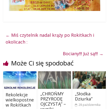
←
Miś czytelnik nadal krąży po Rokitkach i
okolicach :
Bociany!!! Już są!!!
→
Może Ci się spodobać
„CHROŃMY
„Słodka
Rekolekcje
PRZYRODĘ
Dziurka”
wielkopostne
OJCZYSTĄ” –
w Rokitkach
28 października
wyniki