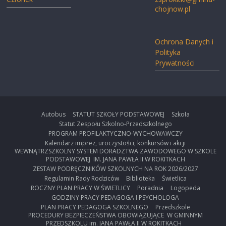
chojnow.pl
Ochrona Danych i
Polityka
Prywatności
Autobus
STATUT SZKOŁY PODSTAWOWEJ
Szkoła
Statut Zespołu Szkolno-Przedszkolnego
PROGRAM PROFILAKTYCZNO-WYCHOWAWCZY
Kalendarz imprez, uroczystości, konkursów i akcji
WEWNĄTRZSZKOLNY SYSTEM DORADZTWA ZAWODOWEGO W SZKOLE
PODSTAWOWEJ IM. JANA PAWŁA II W ROKITKACH
ZESTAW PODRĘCZNIKÓW SZKOLNYCH NA ROK 2026/2027
Regulamin Rady Rodziców
Biblioteka
Świetlica
ROCZNY PLAN PRACY W ŚWIETLICY
Poradnia
Logopeda
GODZINY PRACY PEDAGOGA I PSYCHOLOGA
PLAN PRACY PEDAGOGA SZKOLNEGO
Przedszkole
PROCEDURY BEZPIECZEŃSTWA OBOWIĄZUJĄCE W GMINNYM
PRZEDSZKOLU im. JANA PAWŁA II W ROKITKACH