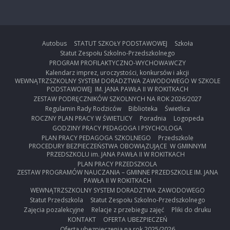
Autobus
STATUT SZKOŁY PODSTAWOWEJ
Szkoła
Statut Zespołu Szkolno-Przedszkolnego
PROGRAM PROFILAKTYCZNO-WYCHOWAWCZY
Kalendarz imprez, uroczystości, konkursów i akcji
WEWNĄTRZSZKOLNY SYSTEM DORADZTWA ZAWODOWEGO W SZKOLE
PODSTAWOWEJ IM. JANA PAWŁA II W ROKITKACH
ZESTAW PODRĘCZNIKÓW SZKOLNYCH NA ROK 2026/2027
Regulamin Rady Rodziców
Biblioteka
Świetlica
ROCZNY PLAN PRACY W ŚWIETLICY
Poradnia
Logopeda
GODZINY PRACY PEDAGOGA I PSYCHOLOGA
PLAN PRACY PEDAGOGA SZKOLNEGO
Przedszkole
PROCEDURY BEZPIECZEŃSTWA OBOWIĄZUJĄCE W GMINNYM
PRZEDSZKOLU im. JANA PAWŁA II W ROKITKACH
PLAN PRACY PRZEDSZKOLA
ZESTAW PROGRAMÓW NAUCZANIA – GMINNE PRZEDSZKOLE IM. JANA
PAWŁA II W ROKITKACH
WEWNĄTRZSZKOLNY SYSTEM DORADZTWA ZAWODOWEGO
Statut Przedszkola
Statut Zespołu Szkolno-Przedszkolnego
Zajęcia pozalekcyjne
Relacje z przebiegu zajęć
Pliki do druku
KONTAKT
OFERTA UBEZPIECZEŃ
Oferta ubezpieczenia na rok 2025/2026