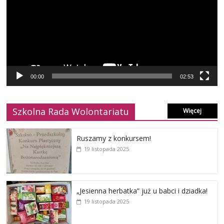
00:00
02:53
Szkolna Rada Wolontariatu
Więcej
Ruszamy z konkursem!
19 listopada 2025
„Jesienna herbatka” już u babci i dziadka!
19 listopada 2025